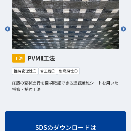
PVMⅡ工法
工法
維持管理性○
省工程○
耐燃焼性○
床版の変状進行を目視確認できる連続繊維シートを用いた
補修・補強工法
SDSのダウンロードは