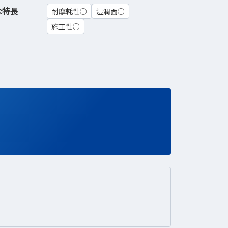
な特長
耐摩耗性○
湿潤面○
施工性○