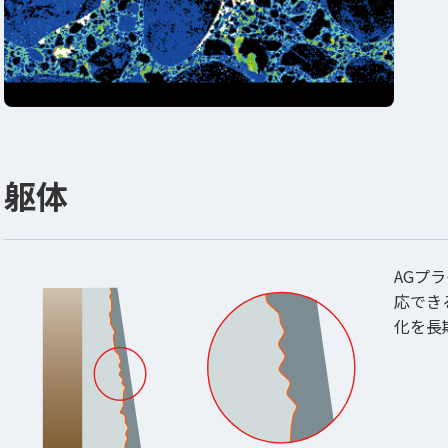
躯体
AGプ
応でき
化を長