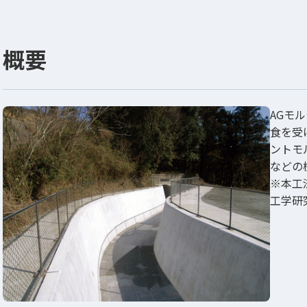
概要
AGモ
食を受
ントモ
などの
※本工
工学研