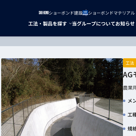
ショーボンド建設
ショーボンドマテリアル
新しいWindowで開きます
新しいWindowで開きま
工法・製品を探す
当グループについて
お知らせ
新しいWindowで開きます
工法
A
農業
メ
工
規