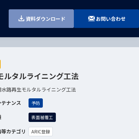
す
資料ダウンロード
お問い合わせ
Gモルタルライニング工法
用水路再生モルタルライニング工法
ンテナンス
予防
種
表面被覆工
格等カテゴリ
ARIC登録