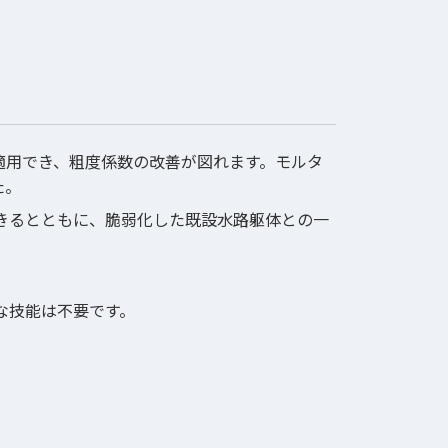
適用でき、粗度係数の改善が図れます。モルタ
た。
きるとともに、脆弱化した既設水路躯体との一
な技能は不要です。