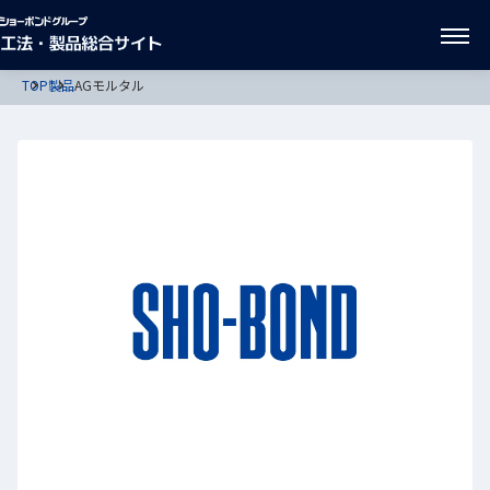
TOP
製品
AGモルタル