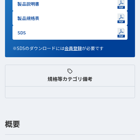
製品説明書
新しいWindowで開きます
製品規格表
新しいWindowで開きます
SDS
新しいWindowで開きます
※SDSのダウンロードには
会員登録
新しいWindowで開きます
が必要です
規格等
カテゴリ備考
概要