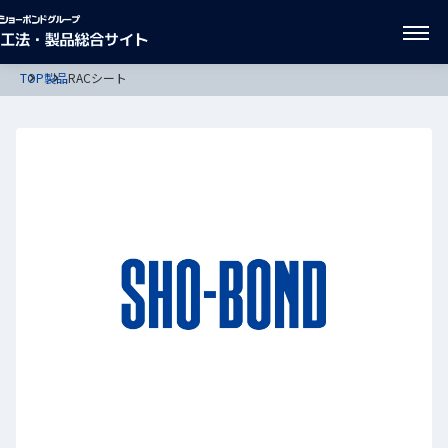
TOP
製品
RACシート