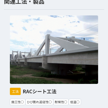
関連工法・製品
RACシート工法
工法
施工性○
ひび割れ追従性○
耐候性○
低温○