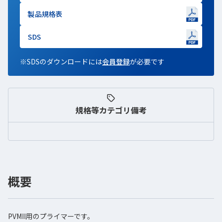
製品規格表
新しいWindowで開きます
SDS
新しいWindowで開きます
※SDSのダウンロードには
会員登録
新しいWindowで開きます
が必要です
規格等
カテゴリ備考
概要
PVMII用のプライマーです。