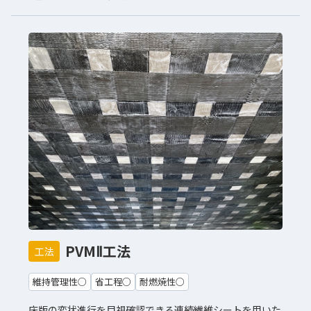
PVMⅡ工法
工法
維持管理性○
省工程○
耐燃焼性○
床版の変状進行を目視確認できる連続繊維シートを用いた