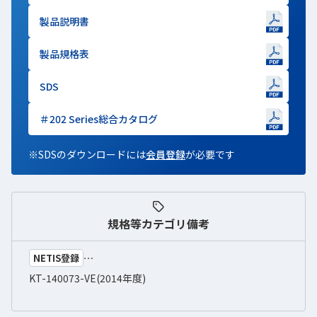
製品説明書
新しいWindowで開きます
製品規格表
新しいWindowで開きます
SDS
新しいWindowで開きます
＃202 Series総合カタログ
新しいWindowで開きます
※SDSのダウンロードには
会員登録
新しいWindowで開きます
が必要です
規格等
カテゴリ備考
NETIS登録
KT-140073-VE(2014年度)