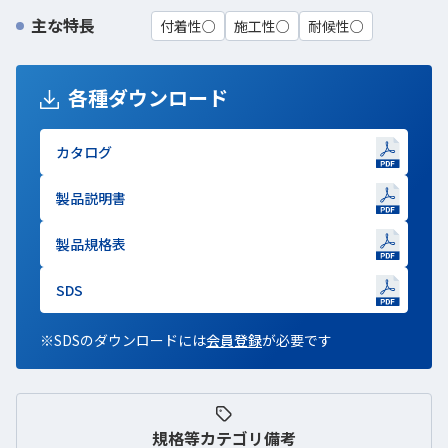
主な特長
付着性○
施工性○
耐候性○
各種ダウンロード
カタログ
新しいWindowで開きます
製品説明書
新しいWindowで開きます
製品規格表
新しいWindowで開きます
SDS
新しいWindowで開きます
※SDSのダウンロードには
会員登録
新しいWindowで開きます
が必要です
規格等
カテゴリ備考