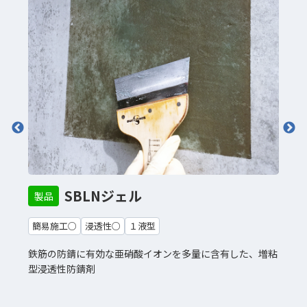
SBLNジェル
製品
簡易施工○
浸透性○
１液型
鉄筋の防錆に有効な亜硝酸イオンを多量に含有した、増粘
型浸透性防錆剤