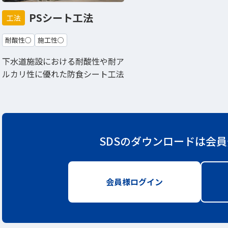
PSシート工法
工法
耐酸性○
施工性○
下水道施設における耐酸性や耐ア
ルカリ性に優れた防食シート工法
SDSのダウンロードは
会員
会員様ログイン
新しいWindow