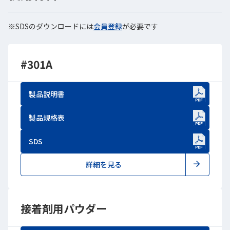
※SDSのダウンロードには
会員登録
新しいWindowで開きます
が必要です
#301A
製品説明書
新しいWindowで開きます
製品規格表
新しいWindowで開きます
SDS
新しいWindowで開きます
詳細を見る
接着剤用パウダー