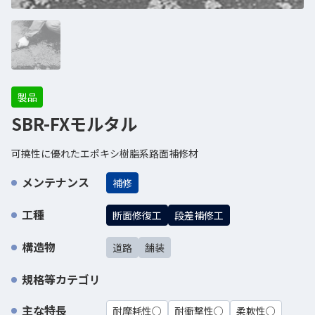
製品
SBR-FXモルタル
可撓性に優れたエポキシ樹脂系路面補修材
メンテナンス
補修
工種
断面修復工
段差補修工
構造物
道路
舗装
規格等カテゴリ
主な特長
耐摩耗性○
耐衝撃性○
柔軟性○