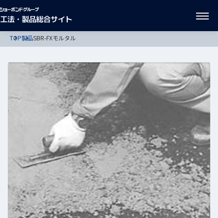
TOP
製品
SBR-FXモルタル