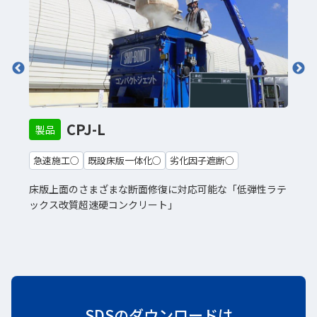
CPJ-L
製品
急速施工○
既設床版一体化○
劣化因子遮断○
修
床版上面のさまざまな断面修復に対応可能な「低弾性ラテ
ックス改質超速硬コンクリート」
SDSのダウンロードは