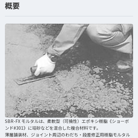
概要
SBR-FX モルタルは、柔軟型（可撓性）エポキシ樹脂《ショーボ
ンド#301》に珪砂などを混合した複合材料です。
薄層舗装材、ジョイント周辺のわだち・段差修正用樹脂モルタル